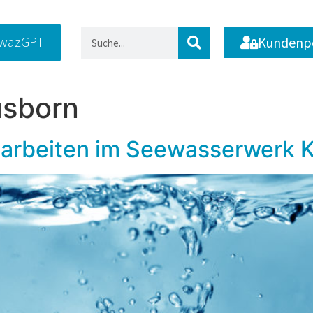
wazGPT
Kundenp
usborn
sarbeiten im Seewasserwerk 