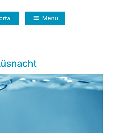
ortal
Menü
Küsnacht