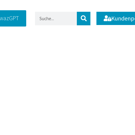
wazGPT
Kundenp